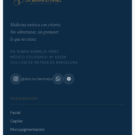
Medicina estética con criterio.
Sin sobretratar, sin prometer
lo que no existe.
DR. RUBÉN BERMEJO PÉREZ
MÉDICO COLEGIADO Nº 63226
COL·LEGI DE METGES DE BARCELONA
@doctor.bermejo
TRATAMIENTOS
Facial
Capilar
Micropigmentación