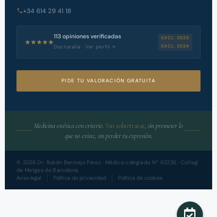
+34 614 29 41 18
113 opiniones verificadas
EXCL. 2025
EXCL. 2024
Doctoralia · Ver perfil →
PIDE TU VALORACIÓN GRATUITA
Medicina estética con criterio.
Sin sobretratar
, sin prometer lo
que no existe, sin perder tu expresión.
©
2026
Dr. Rubén Bermejo Pérez · Médico colegiado Nº 63226 · Col·legi
de Metges de Barcelona
Aviso legal
Política de privacidad
Política de cookies