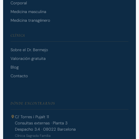
Corporal
Medicina masculina
Medicina transgénero
CLÍNICA
Sobre el Dr. Bermejo
Valoración gratuita
Blog
Contacto
DÓNDE ENCONTRARNOS
C/ Torres i Pujalt 11
Consultas externas · Planta 3
Despacho 3.4 · 08022 Barcelona
Clínica Sagrada Família