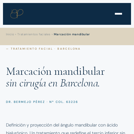
Inicio
›
Tratamientos faciales
›
Marcación mandibular
— TRATAMIENTO FACIAL · BARCELONA
Marcación mandibular
sin cirugía en Barcelona.
DR. BERMEJO PÉREZ · Nº COL. 63226
Definición y proyección del ángulo mandibular con ácido
hialurónico. Un tratamiento que redefine el tercio inferior sin