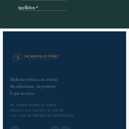
Medicina estética con criterio.
Sin sobretratar, sin prometer
lo que no existe.
DR. RUBÉN BERMEJO PÉREZ
MÉDICO COLEGIADO Nº 63226
COL·LEGI DE METGES DE BARCELONA