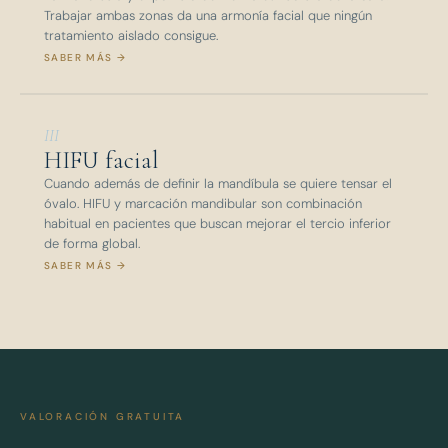
Trabajar ambas zonas da una armonía facial que ningún
tratamiento aislado consigue.
SABER MÁS →
III
HIFU facial
Cuando además de definir la mandíbula se quiere tensar el
óvalo. HIFU y marcación mandibular son combinación
habitual en pacientes que buscan mejorar el tercio inferior
de forma global.
SABER MÁS →
VALORACIÓN GRATUITA