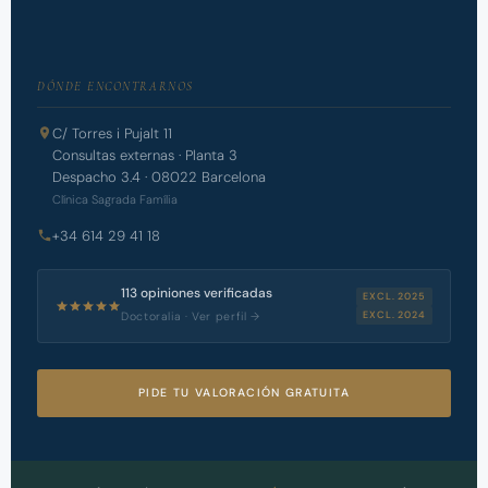
DÓNDE ENCONTRARNOS
C/ Torres i Pujalt 11
Consultas externas · Planta 3
Despacho 3.4 · 08022 Barcelona
Clínica Sagrada Família
+34 614 29 41 18
113 opiniones verificadas
EXCL. 2025
EXCL. 2024
Doctoralia · Ver perfil →
PIDE TU VALORACIÓN GRATUITA