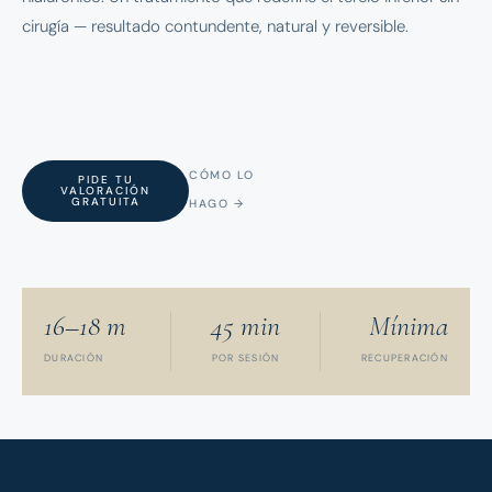
cirugía — resultado contundente, natural y reversible.
CÓMO LO
PIDE TU
VALORACIÓN
GRATUITA
HAGO →
16–18 m
45 min
Mínima
DURACIÓN
POR SESIÓN
RECUPERACIÓN