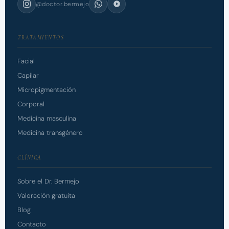
@doctor.bermejo
TRATAMIENTOS
Facial
Capilar
Micropigmentación
Corporal
Medicina masculina
Medicina transgénero
CLÍNICA
Sobre el Dr. Bermejo
Valoración gratuita
Blog
Contacto