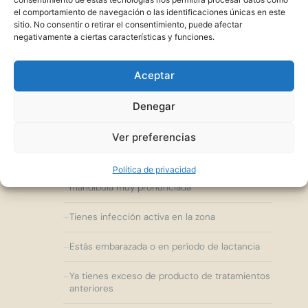
masculino sin cirugía
el comportamiento de navegación o las identificaciones únicas en este
sitio. No consentir o retirar el consentimiento, puede afectar
negativamente a ciertas características y funciones.
Quieres mejorar el perfil sin pasar por un
implante
Aceptar
Denegar
No lo
recomiendo
si...
Ver preferencias
Política de privacidad
Buscas un cambio muy exagerado o una
mandíbula muy pronunciada
Tienes infección activa en la zona
Estás embarazada o en período de lactancia
Ya tienes exceso de producto de tratamientos
anteriores