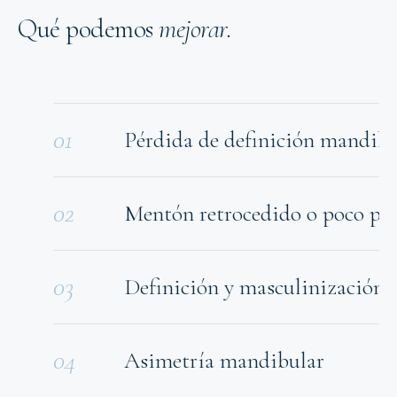
Qué podemos
mejorar.
01
Pérdida de definición mandibu
02
Mentón retrocedido o poco pr
03
Definición y masculinización d
04
Asimetría mandibular