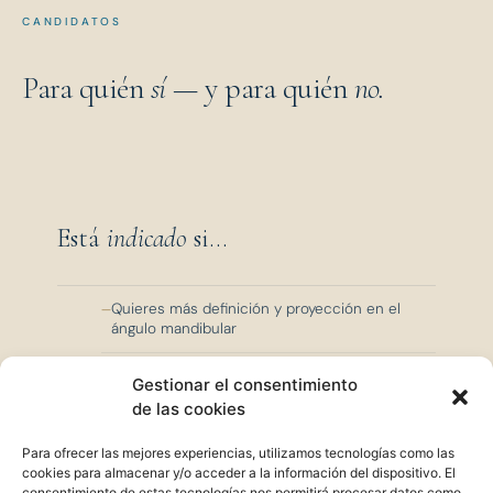
CANDIDATOS
Para quién
sí
— y para quién
no.
Está
indicado
si...
Quieres más definición y proyección en el
ángulo mandibular
Tu mentón retrocede respecto al plano facial
Gestionar el consentimiento
de las cookies
Tienes asimetría visible entre los dos lados de
la mandíbula
Para ofrecer las mejores experiencias, utilizamos tecnologías como las
cookies para almacenar y/o acceder a la información del dispositivo. El
Buscas un resultado más estructurado y
consentimiento de estas tecnologías nos permitirá procesar datos como