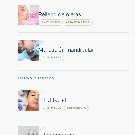
05
Relleno de ojeras
9–12 MESES
ALTA DEMANDA
06
Marcación mandibular
12–18 MESES
LIFTING Y TENSADO
07
HIFU facial
12–18 MESES
SIN CIRUGÍA
08