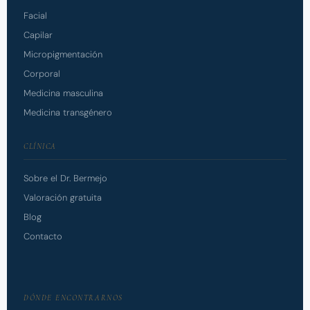
Facial
Capilar
Micropigmentación
Corporal
Medicina masculina
Medicina transgénero
CLÍNICA
Sobre el Dr. Bermejo
Valoración gratuita
Blog
Contacto
DÓNDE ENCONTRARNOS