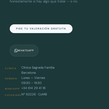
honestamente si hay algo que tratar — o no.
PIDE TU VALORACIÓN GRATUITA
WHATSAPP
Clínica Sagrada Família
CLÍNICA
Barcelona
Lunes — Viernes
HORARIO
09:30 – 19:30
+34 614 29 41 18
WHATSAPP
Nº 63226 · CoMB
COLEGIADO