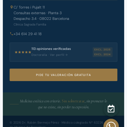
C/ Torres i Pujalt 11
Consultas externas · Planta 3
Despacho 3.4 · 08022 Barcelona
Clínica Sagrada Família
+34 614 29 41 18
113 opiniones verificadas
EXCL. 2025
EXCL. 2024
Doctoralia · Ver perfil →
PIDE TU VALORACIÓN GRATUITA
Medicina estética con criterio.
Sin sobretratar
, sin prometer lo
que no existe, sin perder tu expresión.
©
2026
Dr. Rubén Bermejo Pérez · Médico colegiado Nº 63226 · Col·legi