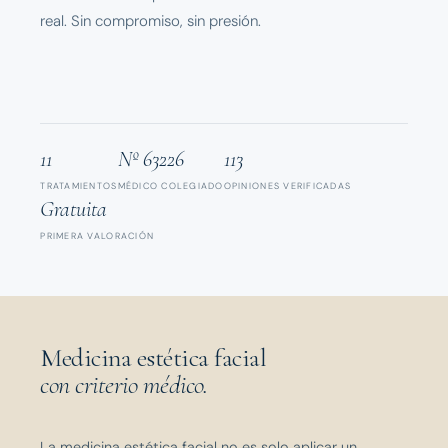
real. Sin compromiso, sin presión.
11
Nº 63226
113
TRATAMIENTOS
MÉDICO COLEGIADO
OPINIONES VERIFICADAS
Gratuita
PRIMERA VALORACIÓN
Medicina estética facial
con criterio médico.
La medicina estética facial no es solo aplicar un