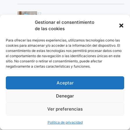
12
Hidroxiapatita cálcica
Gestionar el consentimiento
de las cookies
18–24 MESES
BIOESTIMULADOR
Para ofrecer las mejores experiencias, utilizamos tecnologías como las
cookies para almacenar y/o acceder a la información del dispositivo. El
CALIDAD DE PIEL
consentimiento de estas tecnologías nos permitirá procesar datos como
el comportamiento de navegación o las identificaciones únicas en este
sitio. No consentir o retirar el consentimiento, puede afectar
13
negativamente a ciertas características y funciones.
Peeling químico
SESIONES
MANCHAS
TEXTURA
Aceptar
Denegar
14
Mesoterapia facial
Ver preferencias
SESIONES
HIDRATACIÓN
Política de privacidad