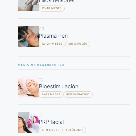
Hilos tensores
12–18 MESES
09
Plasma Pen
12–24 MESES
SIN CIRUGÍA
MEDICINA REGENERATIVA
10
Bioestimulación
6–12 MESES
REGENERATIVO
11
PRP facial
6–9 MESES
AUTÓLOGO