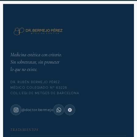
Medicina estética con criterio.
Sin sobretratar, sin prometer
lo que no existe.
DR. RUBÉN BERMEJO PÉREZ
MÉDICO COLEGIADO Nº 63226
COL·LEGI DE METGES DE BARCELONA
@doctor.bermejo
TRATAMIENTOS