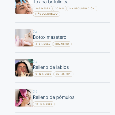
Toxina botulínica
3–6 MESES
30 MIN
SIN RECUPERACIÓN
MÁS SOLICITADO
02
Botox masetero
4–6 MESES
BRUXISMO
03
Relleno de labios
6–12 MESES
30–45 MIN
04
Relleno de pómulos
12–18 MESES