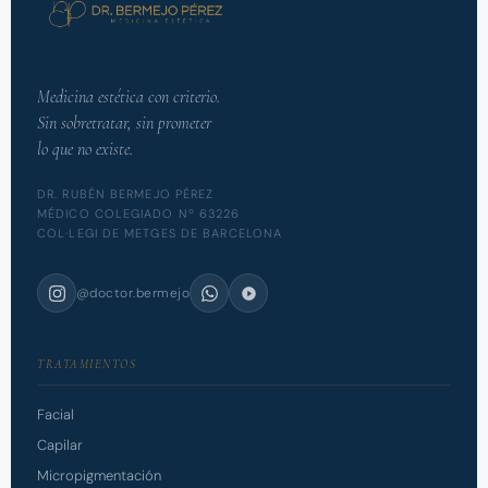
Medicina estética con criterio.
Sin sobretratar, sin prometer
lo que no existe.
DR. RUBÉN BERMEJO PÉREZ
MÉDICO COLEGIADO Nº 63226
COL·LEGI DE METGES DE BARCELONA
@doctor.bermejo
TRATAMIENTOS
Facial
Capilar
Micropigmentación