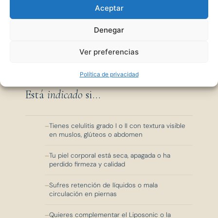
Aceptar
Para quién
sí
— y para quién
no.
Denegar
Ver preferencias
Política de privacidad
Está
indicado
si...
Tienes celulitis grado I o II con textura visible
en muslos, glúteos o abdomen
Tu piel corporal está seca, apagada o ha
perdido firmeza y calidad
Sufres retención de líquidos o mala
circulación en piernas
Quieres complementar el Liposonic o la