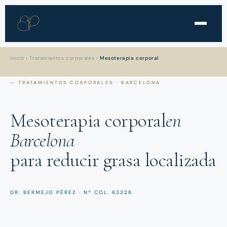
Inicio
›
Tratamientos corporales
›
Mesoterapia corporal
— TRATAMIENTOS CORPORALES · BARCELONA
Mesoterapia corporal
en
Barcelona
para reducir grasa localizada
DR. BERMEJO PÉREZ · Nº COL. 63226