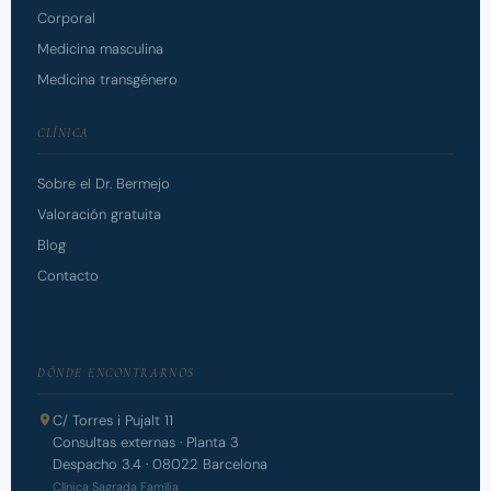
Corporal
Medicina masculina
Medicina transgénero
CLÍNICA
Sobre el Dr. Bermejo
Valoración gratuita
Blog
Contacto
DÓNDE ENCONTRARNOS
C/ Torres i Pujalt 11
Consultas externas · Planta 3
Despacho 3.4 · 08022 Barcelona
Clínica Sagrada Família