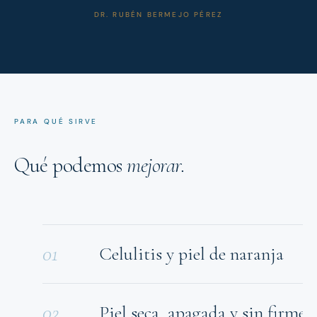
DR. RUBÉN BERMEJO PÉREZ
PARA QUÉ SIRVE
Qué podemos
mejorar.
01
Celulitis y piel de naranja
02
Piel seca, apagada y sin firmez