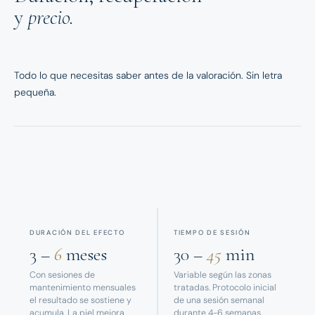
y
precio.
Todo lo que necesitas saber antes de la valoración. Sin letra
pequeña.
DURACIÓN DEL EFECTO
TIEMPO DE SESIÓN
3 –
6
meses
30 –
45
min
Con sesiones de
Variable según las zonas
mantenimiento mensuales
tratadas. Protocolo inicial
el resultado se sostiene y
de una sesión semanal
acumula. La piel mejora
durante 4-6 semanas.