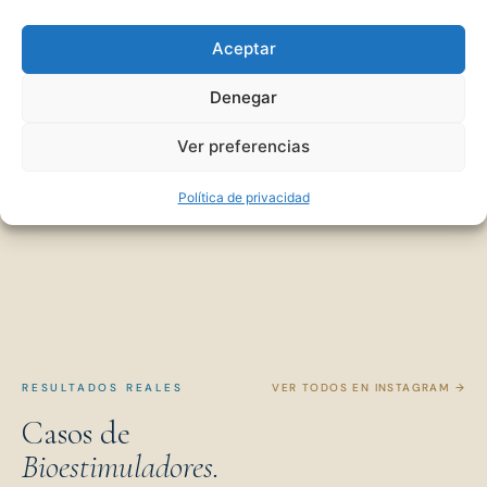
Estás embarazada o en período de lactancia
Aceptar
Tienes infección activa o herpes en la zona a
Denegar
tratar
Ver preferencias
La bioestimulación requiere paciencia — el resultado no se ve
de un día para otro. Si buscas un cambio inmediato, hay otras
opciones más adecuadas para ese objetivo.
Política de privacidad
RESULTADOS REALES
VER TODOS EN INSTAGRAM →
Casos de
Bioestimuladores.