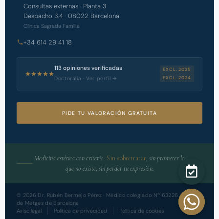
Consultas externas · Planta 3
Despacho 3.4 · 08022 Barcelona
Clínica Sagrada Família
+34 614 29 41 18
113 opiniones verificadas
EXCL. 2025
EXCL. 2024
Doctoralia · Ver perfil →
PIDE TU VALORACIÓN GRATUITA
Medicina estética con criterio.
Sin sobretratar
, sin prometer lo
que no existe, sin perder tu expresión.
©
2026
Dr. Rubén Bermejo Pérez · Médico colegiado Nº 63226 · Col·legi
de Metges de Barcelona
Aviso legal
Política de privacidad
Política de cookies