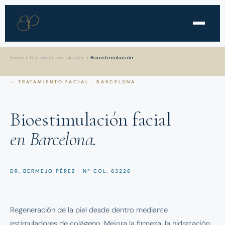
Inicio
›
Tratamientos faciales
›
Bioestimulación
— TRATAMIENTO FACIAL · BARCELONA
Bioestimulación facial
en Barcelona.
DR. BERMEJO PÉREZ · Nº COL. 63226
Regeneración de la piel desde dentro mediante
estimuladores de colágeno. Mejora la firmeza, la hidratación