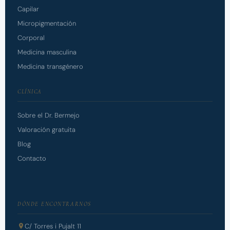
Capilar
Micropigmentación
Corporal
Medicina masculina
Medicina transgénero
CLÍNICA
Sobre el Dr. Bermejo
Valoración gratuita
Blog
Contacto
DÓNDE ENCONTRARNOS
C/ Torres i Pujalt 11