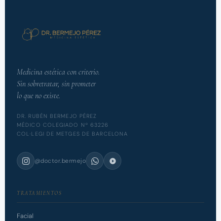
Medicina estética con criterio.
Sin sobretratar, sin prometer
lo que no existe.
DR. RUBÉN BERMEJO PÉREZ
MÉDICO COLEGIADO Nº 63226
COL·LEGI DE METGES DE BARCELONA
@doctor.bermejo
TRATAMIENTOS
Facial